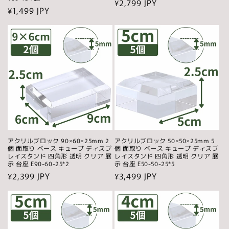
通
¥2,799 JPY
通
¥1,499 JPY
常
常
価
価
格
格
アクリルブロック 90×60×25mm 2
アクリルブロック 50×50×25mm 5
個 面取り ベース キューブ ディスプ
個 面取り ベース キューブ ディスプ
レイスタンド 四角形 透明 クリア 展
レイスタンド 四角形 透明 クリア 展
示 台座 E90-60-25*2
示 台座 E50-50-25*5
通
¥2,399 JPY
通
¥3,499 JPY
常
常
価
価
格
格