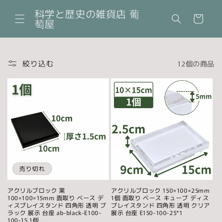
コンテ
カ
ンツに
科学と歴史の雑貨店 葡
ー
進む
萄屋
ト
絞り込む
12個の商品
売り切れ
アクリルブロック 黒
アクリルブロック 150×100×25mm
100×100×15mm 面取り ベース デ
1個 面取り ベース キューブ ディス
ィスプレイスタンド 四角形 透明 ブ
プレイスタンド 四角形 透明 クリア
ラック 展示 台座 ab-black-E100-
展示 台座 E150-100-25*1
100-15 1個