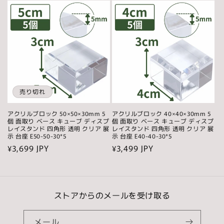
価
価
格
格
売り切れ
アクリルブロック 50×50×30mm 5
アクリルブロック 40×40×30mm 5
個 面取り ベース キューブ ディスプ
個 面取り ベース キューブ ディスプ
レイスタンド 四角形 透明 クリア 展
レイスタンド 四角形 透明 クリア 展
示 台座 E50-50-30*5
示 台座 E40-40-30*5
通
¥3,699 JPY
通
¥3,499 JPY
常
常
価
価
格
格
ストアからのメールを受け取る
メール