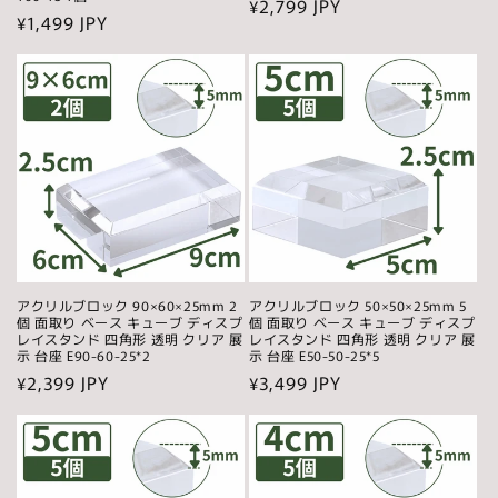
通
¥2,799 JPY
通
¥1,499 JPY
常
常
価
価
格
格
アクリルブロック 90×60×25mm 2
アクリルブロック 50×50×25mm 5
個 面取り ベース キューブ ディスプ
個 面取り ベース キューブ ディスプ
レイスタンド 四角形 透明 クリア 展
レイスタンド 四角形 透明 クリア 展
示 台座 E90-60-25*2
示 台座 E50-50-25*5
通
¥2,399 JPY
通
¥3,499 JPY
常
常
価
価
格
格