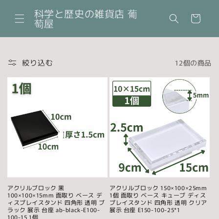
コンテ
カ
ンツに
科学と歴史の雑貨店 葡
ー
進む
萄屋
ト
絞り込む
12個の商品
アクリルブロック 黒
アクリルブロック 150×100×25mm
100×100×15mm 面取り ベース デ
1個 面取り ベース キューブ ディス
ィスプレイスタンド 四角形 透明 ブ
プレイスタンド 四角形 透明 クリア
ラック 展示 台座 ab-black-E100-
展示 台座 E150-100-25*1
100-15 1個