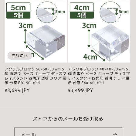
価
価
格
格
売り切れ
アクリルブロック 50×50×30mm 5
アクリルブロック 40×40×30mm 5
個 面取り ベース キューブ ディスプ
個 面取り ベース キューブ ディスプ
レイスタンド 四角形 透明 クリア 展
レイスタンド 四角形 透明 クリア 展
示 台座 E50-50-30*5
示 台座 E40-40-30*5
通
¥3,699 JPY
通
¥3,499 JPY
常
常
価
価
格
格
ストアからのメールを受け取る
メール