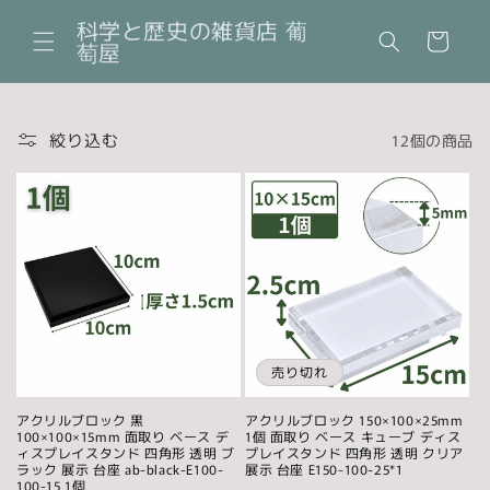
コンテ
カ
ンツに
科学と歴史の雑貨店 葡
ー
進む
萄屋
ト
絞り込む
12個の商品
売り切れ
アクリルブロック 黒
アクリルブロック 150×100×25mm
100×100×15mm 面取り ベース デ
1個 面取り ベース キューブ ディス
ィスプレイスタンド 四角形 透明 ブ
プレイスタンド 四角形 透明 クリア
ラック 展示 台座 ab-black-E100-
展示 台座 E150-100-25*1
100-15 1個