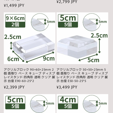
通
¥2,799 JPY
通
¥1,499 JPY
常
常
価
価
格
格
アクリルブロック 90×60×25mm 2
アクリルブロック 50×50×25mm 5
個 面取り ベース キューブ ディスプ
個 面取り ベース キューブ ディスプ
レイスタンド 四角形 透明 クリア 展
レイスタンド 四角形 透明 クリア 展
示 台座 E90-60-25*2
示 台座 E50-50-25*5
通
¥2,399 JPY
通
¥3,499 JPY
常
常
価
価
格
格