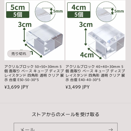
価
価
格
格
売り切れ
アクリルブロック 50×50×30mm 5
アクリルブロック 40×40×30mm 5
個 面取り ベース キューブ ディスプ
個 面取り ベース キューブ ディスプ
レイスタンド 四角形 透明 クリア 展
レイスタンド 四角形 透明 クリア 展
示 台座 E50-50-30*5
示 台座 E40-40-30*5
通
¥3,699 JPY
通
¥3,499 JPY
常
常
価
価
格
格
ストアからのメールを受け取る
メール