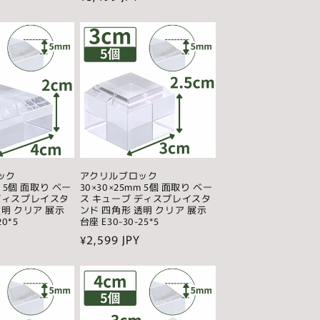
常
価
格
ック
アクリルブロック
m 5個 面取り ベー
30×30×25mm 5個 面取り ベー
ディスプレイスタ
ス キューブ ディスプレイスタ
透明 クリア 展示
ンド 四角形 透明 クリア 展示
20*5
台座 E30-30-25*5
通
¥2,599 JPY
常
価
格