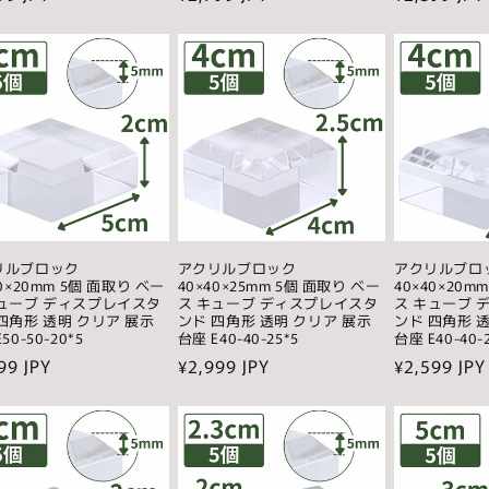
常
常
価
価
格
格
リルブロック
アクリルブロック
アクリルブロ
50×20mm 5個 面取り ベー
40×40×25mm 5個 面取り ベー
40×40×20m
キューブ ディスプレイスタ
ス キューブ ディスプレイスタ
ス キューブ 
四角形 透明 クリア 展示
ンド 四角形 透明 クリア 展示
ンド 四角形 
50-50-20*5
台座 E40-40-25*5
台座 E40-40-
99 JPY
通
¥2,999 JPY
通
¥2,599 JPY
常
常
価
価
格
格