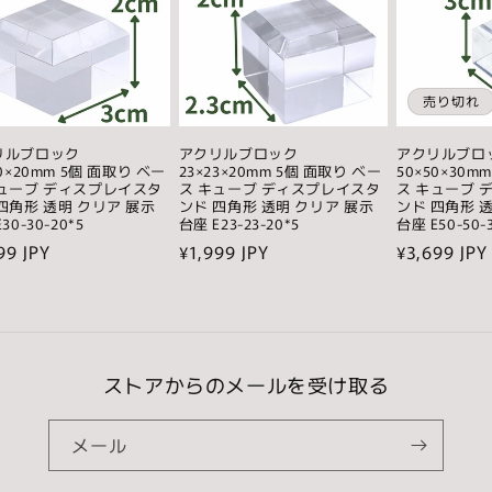
売り切れ
リルブロック
アクリルブロック
アクリルブロ
30×20mm 5個 面取り ベー
23×23×20mm 5個 面取り ベー
50×50×30m
キューブ ディスプレイスタ
ス キューブ ディスプレイスタ
ス キューブ 
四角形 透明 クリア 展示
ンド 四角形 透明 クリア 展示
ンド 四角形 
30-30-20*5
台座 E23-23-20*5
台座 E50-50-
99 JPY
通
¥1,999 JPY
通
¥3,699 JPY
常
常
価
価
格
格
ストアからのメールを受け取る
メール