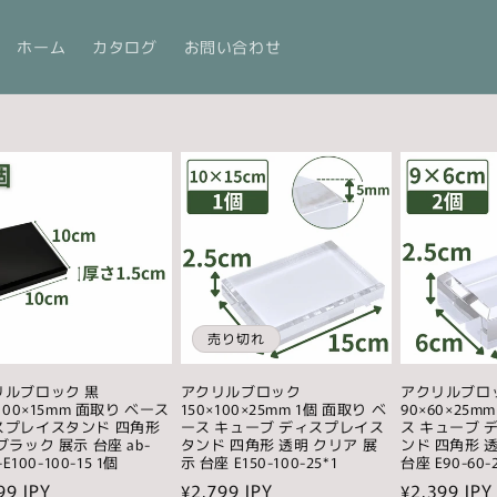
ホーム
カタログ
お問い合わせ
売り切れ
リルブロック 黒
アクリルブロック
アクリルブロ
×100×15mm 面取り ベース
150×100×25mm 1個 面取り ベ
90×60×25m
スプレイスタンド 四角形
ース キューブ ディスプレイス
ス キューブ 
ブラック 展示 台座 ab-
タンド 四角形 透明 クリア 展
ンド 四角形 
-E100-100-15 1個
示 台座 E150-100-25*1
台座 E90-60-
99 JPY
通
¥2,799 JPY
通
¥2,399 JPY