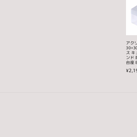
アク
30×
ス 
ンド 
台座 E
通
¥2,1
常
価
格