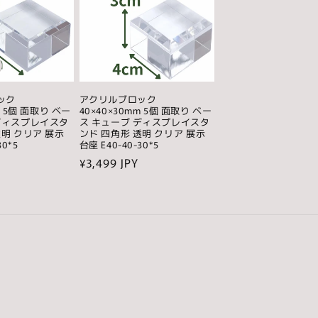
ック
アクリルブロック
m 5個 面取り ベー
40×40×30mm 5個 面取り ベー
ディスプレイスタ
ス キューブ ディスプレイスタ
透明 クリア 展示
ンド 四角形 透明 クリア 展示
30*5
台座 E40-40-30*5
通
¥3,499 JPY
常
価
格