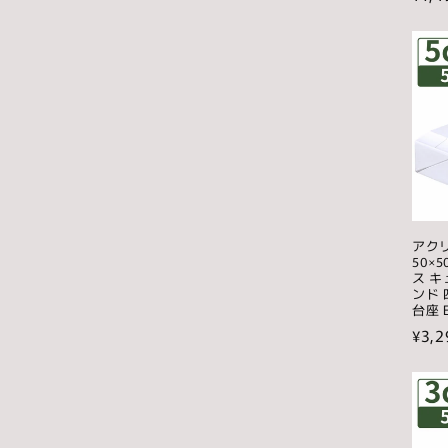
常
価
格
アク
50×
ス 
ンド 
台座 E
通
¥3,2
常
価
格