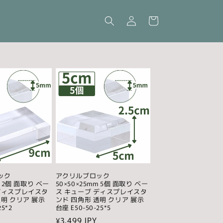
ロ
カ
グ
ー
イ
ト
ン
ック
アクリルブロック
m 2個 面取り ベー
50×50×25mm 5個 面取り ベー
ディスプレイスタ
ス キューブ ディスプレイスタ
透明 クリア 展示
ンド 四角形 透明 クリア 展示
25*2
台座 E50-50-25*5
通
¥3,499 JPY