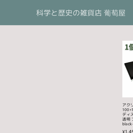
コンテ
ンツに
科学と歴史の雑貨店 葡萄屋
進む
アク
100
ディ
透明 
black
通
¥1,4