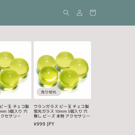
ロ
カ
グ
ー
イ
ト
ン
売り切れ
ビー玉 チェコ製
ウランガラス ビー玉 チェコ製
mm 5個入り 穴
蛍光ガラス 10mm 5個入り 穴
アクセサリー
無し ビーズ 本物 アクセサリー
通
¥999 JPY
常