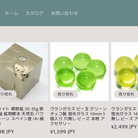
ホーム
カタログ
お問い合わせ
売り切れ
売り切れ
売り切れ
イト 黄鉄鉱 30-35g 原
ウランガラス ビー玉 グリーン
ウランガラス 
晶 鉱物標本 天然石 パワ
チェコ製 蛍光ガラス 10mm 5
蛍光ガラス 14
ーン スペイン産 (A+級
個入り 穴無し ビーズ 本物 ア
無し ビーズ 
)
クセサリー
通
¥2,499 JPY
98 JPY
通
¥1,599 JPY
常