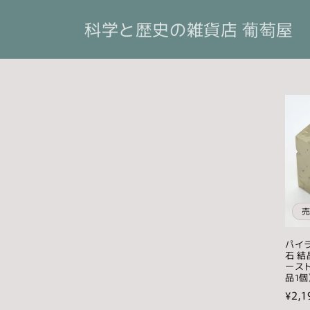
コンテ
ンツに
科学と歴史の雑貨店 葡萄屋
進む
パイラ
石 結
ースト
品1個
通
¥2,1