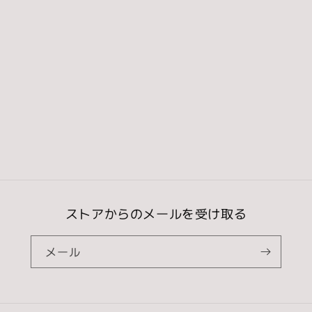
常
価
価
格
格
ストアからのメールを受け取る
メール