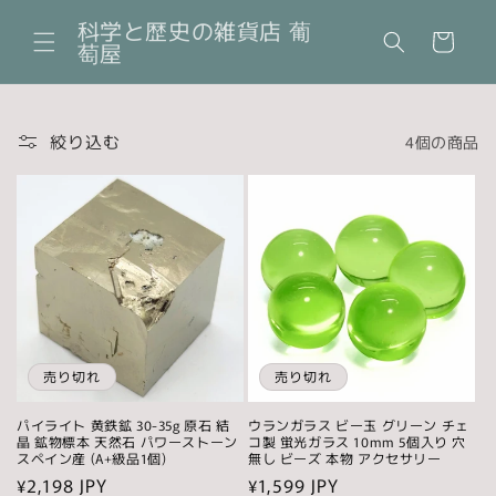
コンテ
カ
ンツに
科学と歴史の雑貨店 葡
ー
進む
萄屋
ト
絞り込む
4個の商品
売り切れ
売り切れ
パイライト 黄鉄鉱 30-35g 原石 結
ウランガラス ビー玉 グリーン チェ
晶 鉱物標本 天然石 パワーストーン
コ製 蛍光ガラス 10mm 5個入り 穴
スペイン産 (A+級品1個)
無し ビーズ 本物 アクセサリー
通
¥2,198 JPY
通
¥1,599 JPY