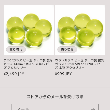
常
常
価
価
格
格
売り切れ
売り切れ
ウランガラス ビー玉 チェコ製 蛍光
ウランガラス ビー玉 チェコ製 蛍光
ガラス 14mm 5個入り 穴無し ビー
ガラス 10mm 5個入り 穴無し ビー
ズ アクセサリー
ズ 本物 アクセサリー
通
¥2,499 JPY
通
¥999 JPY
常
常
価
価
格
格
ストアからのメールを受け取る
メール