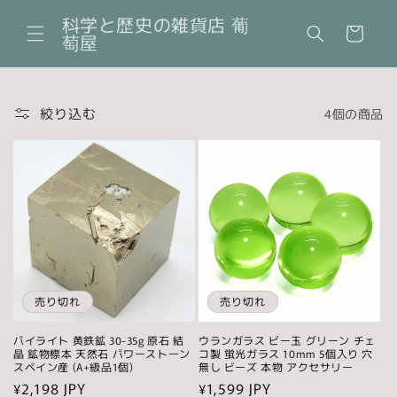
コンテ
カ
ンツに
科学と歴史の雑貨店 葡
ー
進む
萄屋
ト
絞り込む
4個の商品
売り切れ
売り切れ
パイライト 黄鉄鉱 30-35g 原石 結
ウランガラス ビー玉 グリーン チェ
晶 鉱物標本 天然石 パワーストーン
コ製 蛍光ガラス 10mm 5個入り 穴
スペイン産 (A+級品1個)
無し ビーズ 本物 アクセサリー
通
¥2,198 JPY
通
¥1,599 JPY