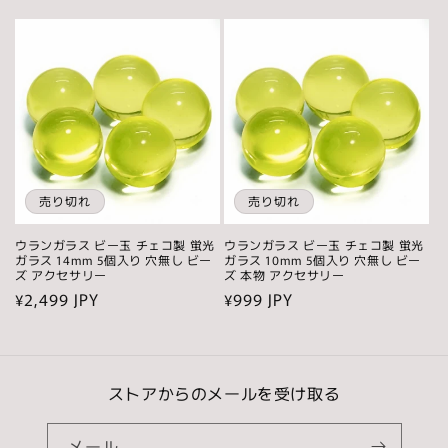
常
常
価
価
格
格
売り切れ
売り切れ
ウランガラス ビー玉 チェコ製 蛍光
ウランガラス ビー玉 チェコ製 蛍光
ガラス 14mm 5個入り 穴無し ビー
ガラス 10mm 5個入り 穴無し ビー
ズ アクセサリー
ズ 本物 アクセサリー
通
¥2,499 JPY
通
¥999 JPY
常
常
価
価
格
格
ストアからのメールを受け取る
メール