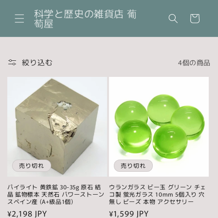
コンテ
カ
ンツに
科学と歴史の雑貨店 葡
ー
進む
萄屋
ト
絞り込む
4個の商品
売り切れ
売り切れ
パイライト 黄鉄鉱 30-35g 原石 結
ウランガラス ビー玉 グリーン チェ
晶 鉱物標本 天然石 パワーストーン
コ製 蛍光ガラス 10mm 5個入り 穴
スペイン産 (A+級品1個)
無し ビーズ 本物 アクセサリー
通
¥2,198 JPY
通
¥1,599 JPY