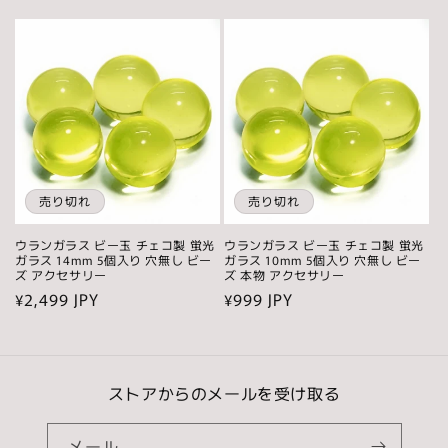
常
常
価
価
格
格
売り切れ
売り切れ
ウランガラス ビー玉 チェコ製 蛍光
ウランガラス ビー玉 チェコ製 蛍光
ガラス 14mm 5個入り 穴無し ビー
ガラス 10mm 5個入り 穴無し ビー
ズ アクセサリー
ズ 本物 アクセサリー
通
¥2,499 JPY
通
¥999 JPY
常
常
価
価
格
格
ストアからのメールを受け取る
メール