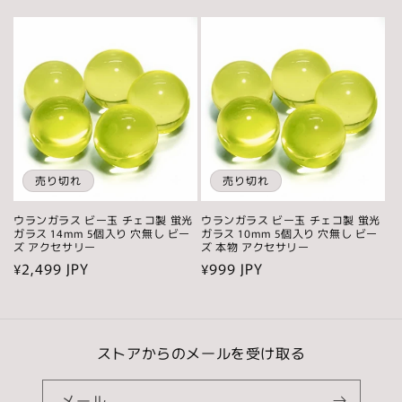
常
常
価
価
格
格
売り切れ
売り切れ
ウランガラス ビー玉 チェコ製 蛍光
ウランガラス ビー玉 チェコ製 蛍光
ガラス 14mm 5個入り 穴無し ビー
ガラス 10mm 5個入り 穴無し ビー
ズ アクセサリー
ズ 本物 アクセサリー
通
¥2,499 JPY
通
¥999 JPY
常
常
価
価
格
格
ストアからのメールを受け取る
メール