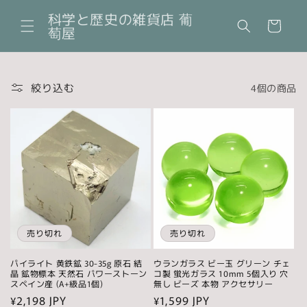
コンテ
カ
ンツに
科学と歴史の雑貨店 葡
ー
進む
萄屋
ト
絞り込む
4個の商品
売り切れ
売り切れ
パイライト 黄鉄鉱 30-35g 原石 結
ウランガラス ビー玉 グリーン チェ
晶 鉱物標本 天然石 パワーストーン
コ製 蛍光ガラス 10mm 5個入り 穴
スペイン産 (A+級品1個)
無し ビーズ 本物 アクセサリー
通
¥2,198 JPY
通
¥1,599 JPY