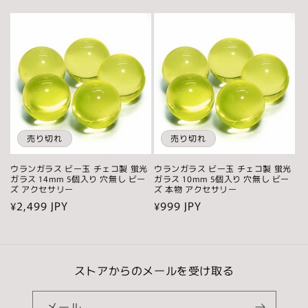
常
常
価
価
格
格
売り切れ
売り切れ
ウランガラス ビー玉 チェコ製 蛍光
ウランガラス ビー玉 チェコ製 蛍光
ガラス 14mm 5個入り 穴無し ビー
ガラス 10mm 5個入り 穴無し ビー
ズ アクセサリー
ズ 本物 アクセサリー
通
¥2,499 JPY
通
¥999 JPY
常
常
価
価
格
格
ストアからのメールを受け取る
メール