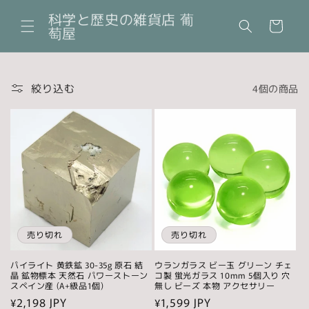
コンテ
カ
ンツに
科学と歴史の雑貨店 葡
ー
進む
萄屋
ト
絞り込む
4個の商品
売り切れ
売り切れ
パイライト 黄鉄鉱 30-35g 原石 結
ウランガラス ビー玉 グリーン チェ
晶 鉱物標本 天然石 パワーストーン
コ製 蛍光ガラス 10mm 5個入り 穴
スペイン産 (A+級品1個)
無し ビーズ 本物 アクセサリー
通
¥2,198 JPY
通
¥1,599 JPY