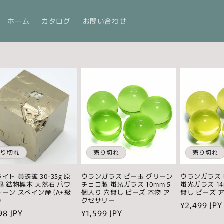
ホーム
カタログ
お問い合わせ
売り切れ
売り切れ
売り切れ
イト 黄鉄鉱 30-35g 原
ウランガラス ビー玉 グリーン
ウランガラス 
晶 鉱物標本 天然石 パワ
チェコ製 蛍光ガラス 10mm 5
蛍光ガラス 14
ーン スペイン産 (A+級
個入り 穴無し ビーズ 本物 ア
無し ビーズ 
)
クセサリー
通
¥2,499 JPY
98 JPY
通
¥1,599 JPY
常