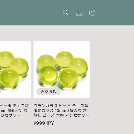
ロ
カ
グ
ー
イ
ト
ン
売り切れ
ビー玉 チェコ製
ウランガラス ビー玉 チェコ製
mm 5個入り 穴
蛍光ガラス 10mm 5個入り 穴
アクセサリー
無し ビーズ 本物 アクセサリー
通
¥999 JPY
常