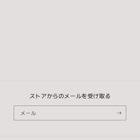
常
価
価
格
格
ストアからのメールを受け取る
メール