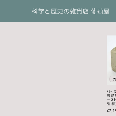
コンテ
ンツに
科学と歴史の雑貨店 葡萄屋
進む
パイラ
石 結
ースト
品1個
通
¥2,1