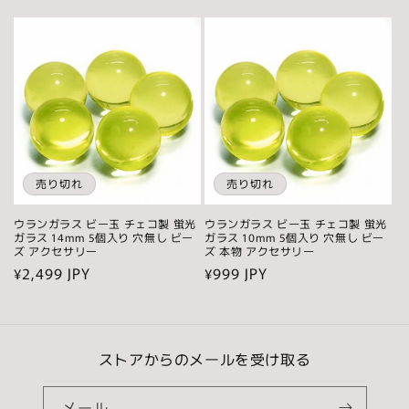
常
常
価
価
格
格
売り切れ
売り切れ
ウランガラス ビー玉 チェコ製 蛍光
ウランガラス ビー玉 チェコ製 蛍光
ガラス 14mm 5個入り 穴無し ビー
ガラス 10mm 5個入り 穴無し ビー
ズ アクセサリー
ズ 本物 アクセサリー
通
¥2,499 JPY
通
¥999 JPY
常
常
価
価
格
格
ストアからのメールを受け取る
メール