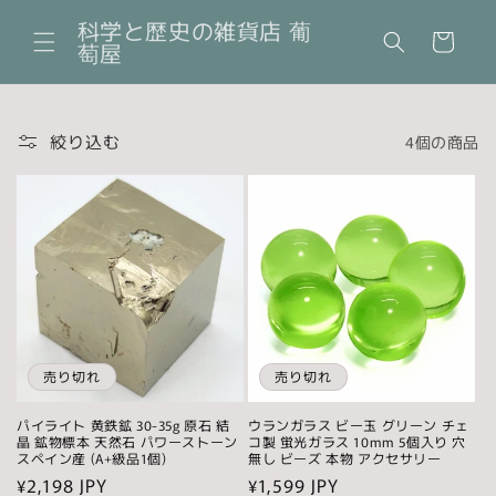
コンテ
カ
ンツに
科学と歴史の雑貨店 葡
ー
進む
萄屋
ト
絞り込む
4個の商品
売り切れ
売り切れ
パイライト 黄鉄鉱 30-35g 原石 結
ウランガラス ビー玉 グリーン チェ
晶 鉱物標本 天然石 パワーストーン
コ製 蛍光ガラス 10mm 5個入り 穴
スペイン産 (A+級品1個)
無し ビーズ 本物 アクセサリー
通
¥2,198 JPY
通
¥1,599 JPY