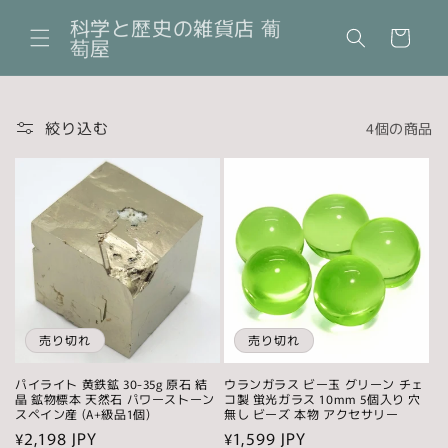
コンテ
カ
ンツに
科学と歴史の雑貨店 葡
ー
進む
萄屋
ト
絞り込む
4個の商品
売り切れ
売り切れ
パイライト 黄鉄鉱 30-35g 原石 結
ウランガラス ビー玉 グリーン チェ
晶 鉱物標本 天然石 パワーストーン
コ製 蛍光ガラス 10mm 5個入り 穴
スペイン産 (A+級品1個)
無し ビーズ 本物 アクセサリー
通
¥2,198 JPY
通
¥1,599 JPY