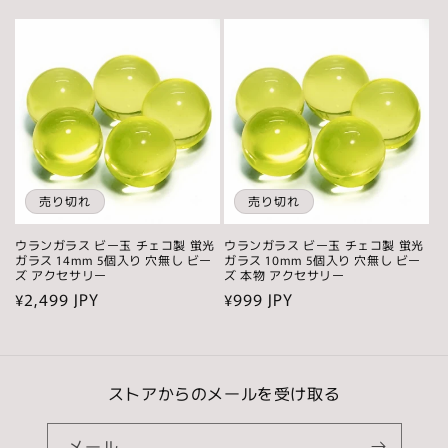
常
常
価
価
格
格
売り切れ
売り切れ
ウランガラス ビー玉 チェコ製 蛍光
ウランガラス ビー玉 チェコ製 蛍光
ガラス 14mm 5個入り 穴無し ビー
ガラス 10mm 5個入り 穴無し ビー
ズ アクセサリー
ズ 本物 アクセサリー
通
¥2,499 JPY
通
¥999 JPY
常
常
価
価
格
格
ストアからのメールを受け取る
メール