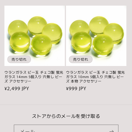
常
常
価
価
格
格
売り切れ
売り切れ
ウランガラス ビー玉 チェコ製 蛍光
ウランガラス ビー玉 チェコ製 蛍光
ガラス 14mm 5個入り 穴無し ビー
ガラス 10mm 5個入り 穴無し ビー
ズ アクセサリー
ズ 本物 アクセサリー
通
¥2,499 JPY
通
¥999 JPY
常
常
価
価
格
格
ストアからのメールを受け取る
メール