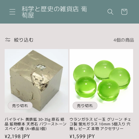
コンテ
カ
ンツに
科学と歴史の雑貨店 葡
ー
進む
萄屋
ト
絞り込む
4個の商品
売り切れ
売り切れ
パイライト 黄鉄鉱 30-35g 原石 結
ウランガラス ビー玉 グリーン チェ
晶 鉱物標本 天然石 パワーストーン
コ製 蛍光ガラス 10mm 5個入り 穴
スペイン産 (A+級品1個)
無し ビーズ 本物 アクセサリー
通
¥2,198 JPY
通
¥1,599 JPY