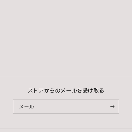
常
価
価
格
格
ストアからのメールを受け取る
メール