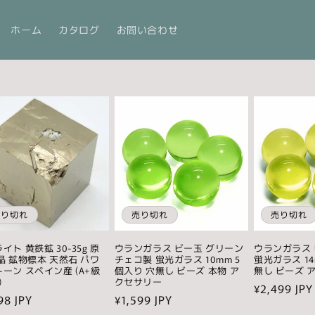
ホーム
カタログ
お問い合わせ
売り切れ
売り切れ
売り切れ
イト 黄鉄鉱 30-35g 原
ウランガラス ビー玉 グリーン
ウランガラス 
晶 鉱物標本 天然石 パワ
チェコ製 蛍光ガラス 10mm 5
蛍光ガラス 14
ーン スペイン産 (A+級
個入り 穴無し ビーズ 本物 ア
無し ビーズ 
)
クセサリー
通
¥2,499 JPY
98 JPY
通
¥1,599 JPY
常