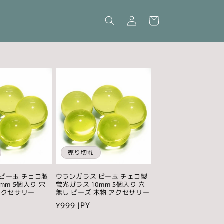
ロ
カ
グ
ー
イ
ト
ン
売り切れ
ビー玉 チェコ製
ウランガラス ビー玉 チェコ製
mm 5個入り 穴
蛍光ガラス 10mm 5個入り 穴
アクセサリー
無し ビーズ 本物 アクセサリー
通
¥999 JPY
常