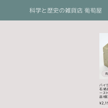
コンテ
ンツに
科学と歴史の雑貨店 葡萄屋
進む
パイラ
石 結
ースト
品1個
通
¥2,1