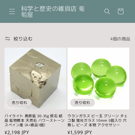
コンテ
カ
ンツに
科学と歴史の雑貨店 葡
ー
進む
萄屋
ト
絞り込む
4個の商品
売り切れ
売り切れ
パイライト 黄鉄鉱 30-35g 原石 結
ウランガラス ビー玉 グリーン チェ
晶 鉱物標本 天然石 パワーストーン
コ製 蛍光ガラス 10mm 5個入り 穴
スペイン産 (A+級品1個)
無し ビーズ 本物 アクセサリー
通
¥2,198 JPY
通
¥1,599 JPY