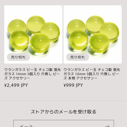
常
常
価
価
格
格
売り切れ
売り切れ
ウランガラス ビー玉 チェコ製 蛍光
ウランガラス ビー玉 チェコ製 蛍光
ガラス 14mm 5個入り 穴無し ビー
ガラス 10mm 5個入り 穴無し ビー
ズ アクセサリー
ズ 本物 アクセサリー
通
¥2,499 JPY
通
¥999 JPY
常
常
価
価
格
格
ストアからのメールを受け取る
メール