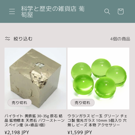
コンテ
カ
ンツに
科学と歴史の雑貨店 葡
ー
進む
萄屋
ト
絞り込む
4個の商品
売り切れ
売り切れ
パイライト 黄鉄鉱 30-35g 原石 結
ウランガラス ビー玉 グリーン チェ
晶 鉱物標本 天然石 パワーストーン
コ製 蛍光ガラス 10mm 5個入り 穴
スペイン産 (A+級品1個)
無し ビーズ 本物 アクセサリー
通
¥2,198 JPY
通
¥1,599 JPY