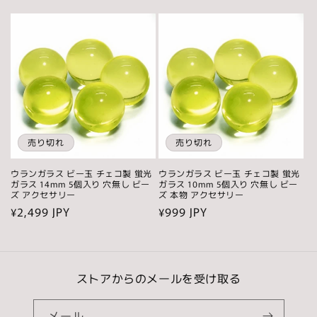
常
常
価
価
格
格
売り切れ
売り切れ
ウランガラス ビー玉 チェコ製 蛍光
ウランガラス ビー玉 チェコ製 蛍光
ガラス 14mm 5個入り 穴無し ビー
ガラス 10mm 5個入り 穴無し ビー
ズ アクセサリー
ズ 本物 アクセサリー
通
¥2,499 JPY
通
¥999 JPY
常
常
価
価
格
格
ストアからのメールを受け取る
メール