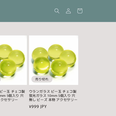
ロ
カ
グ
ー
イ
ト
ン
売り切れ
ビー玉 チェコ製
ウランガラス ビー玉 チェコ製
mm 5個入り 穴
蛍光ガラス 10mm 5個入り 穴
アクセサリー
無し ビーズ 本物 アクセサリー
通
¥999 JPY
常