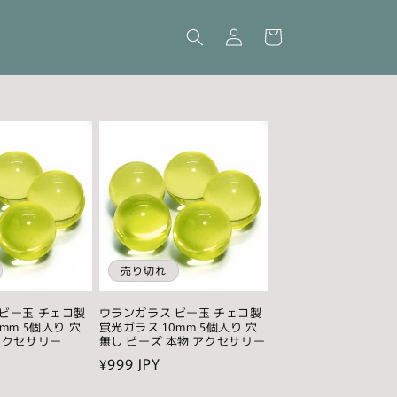
ロ
カ
グ
ー
イ
ト
ン
売り切れ
ビー玉 チェコ製
ウランガラス ビー玉 チェコ製
mm 5個入り 穴
蛍光ガラス 10mm 5個入り 穴
アクセサリー
無し ビーズ 本物 アクセサリー
通
¥999 JPY
常