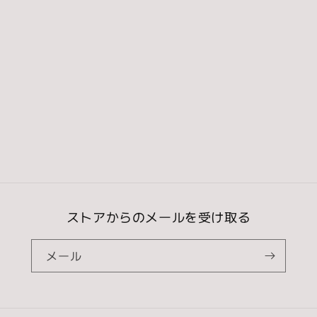
常
価
価
格
格
ストアからのメールを受け取る
メール