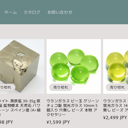
ホーム
カタログ
お問い合わせ
売り切れ
売り切れ
売り切れ
イト 黄鉄鉱 30-35g 原
ウランガラス ビー玉 グリーン
ウランガラス 
晶 鉱物標本 天然石 パワ
チェコ製 蛍光ガラス 10mm 5
蛍光ガラス 14
ーン スペイン産 (A+級
個入り 穴無し ビーズ 本物 ア
無し ビーズ 
)
クセサリー
通
¥2,499 JPY
98 JPY
通
¥1,599 JPY
常