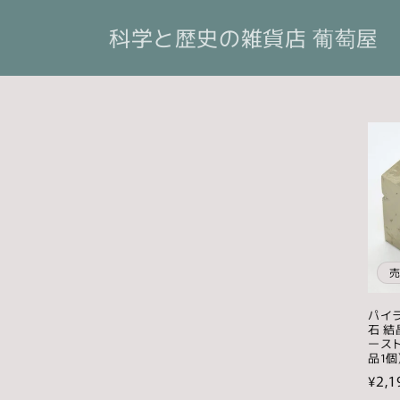
コンテ
ンツに
科学と歴史の雑貨店 葡萄屋
進む
パイラ
石 結
ースト
品1個
通
¥2,1