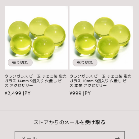
常
常
価
価
格
格
売り切れ
売り切れ
ウランガラス ビー玉 チェコ製 蛍光
ウランガラス ビー玉 チェコ製 蛍光
ガラス 14mm 5個入り 穴無し ビー
ガラス 10mm 5個入り 穴無し ビー
ズ アクセサリー
ズ 本物 アクセサリー
通
¥2,499 JPY
通
¥999 JPY
常
常
価
価
格
格
ストアからのメールを受け取る
メール