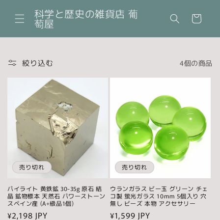
コンテ
カ
ンツに
科学と歴史の雑貨店 葡
ー
進む
萄屋
ト
絞り込む
4個の商品
売り切れ
売り切れ
パイライト 黄鉄鉱 30-35g 原石 結
ウランガラス ビー玉 グリーン チェ
晶 鉱物標本 天然石 パワーストーン
コ製 蛍光ガラス 10mm 5個入り 穴
スペイン産 (A+級品1個)
無し ビーズ 本物 アクセサリー
通
¥2,198 JPY
通
¥1,599 JPY