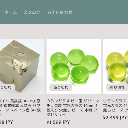
ホーム
カタログ
お問い合わせ
売り切れ
売り切れ
売り切れ
イト 黄鉄鉱 30-35g 原
ウランガラス ビー玉 グリーン
ウランガラス 
晶 鉱物標本 天然石 パワ
チェコ製 蛍光ガラス 10mm 5
蛍光ガラス 14
ーン スペイン産 (A+級
個入り 穴無し ビーズ 本物 ア
無し ビーズ 
)
クセサリー
通
¥2,499 JPY
98 JPY
通
¥1,599 JPY
常