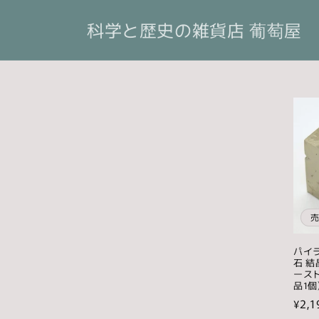
コンテ
ンツに
科学と歴史の雑貨店 葡萄屋
進む
パイラ
石 結
ースト
品1個
通
¥2,1