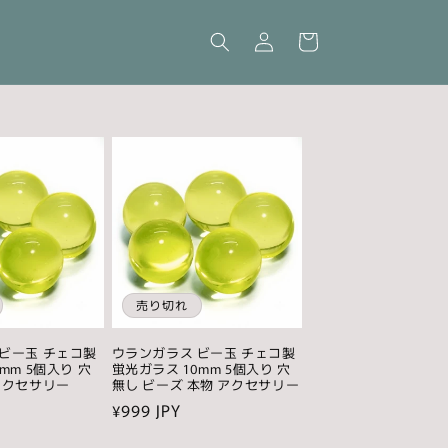
ロ
カ
グ
ー
イ
ト
ン
売り切れ
ビー玉 チェコ製
ウランガラス ビー玉 チェコ製
mm 5個入り 穴
蛍光ガラス 10mm 5個入り 穴
アクセサリー
無し ビーズ 本物 アクセサリー
通
¥999 JPY
常