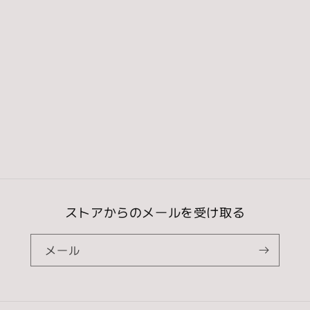
常
価
価
格
格
ストアからのメールを受け取る
メール